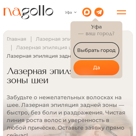
Уфа
Уфа
— ваш город?
Главная
Лазерная эпиляция для женщин
Лазерная эпиляция шеи у женщин
Выбрать город
Лазерная эпиляция задней зоны шеи
Да
Лазерная эпиляция задней
зоны шеи
Забудьте о нежелательных волосках на
шее. Лазерная эпиляция задней зоны —
быстро, без боли и раздражения. Чистая
линия роста волос и уверенность в
любой причёске. Оставьте заявку прямо
сейчас!