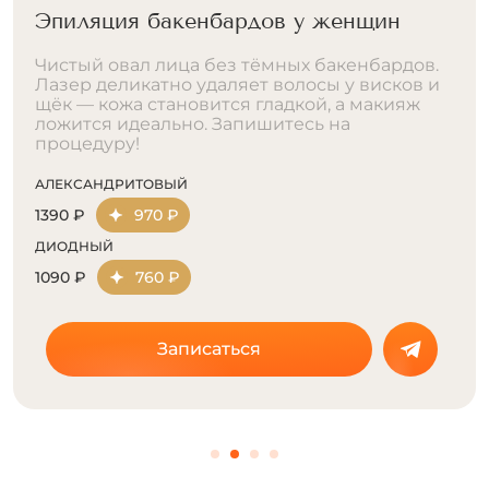
Лазерная эпиляция верхней губы
Красивая улыбка начинается с чистой
верхней губы. Лазер убирает тёмные усики
и пушок без следа. Результат сохраняется
месяцами. Запишитесь на процедуру прямо
сейчас!
АЛЕКСАНДРИТОВЫЙ
990 ₽
690 ₽
ДИОДНЫЙ
590 ₽
410 ₽
Записаться