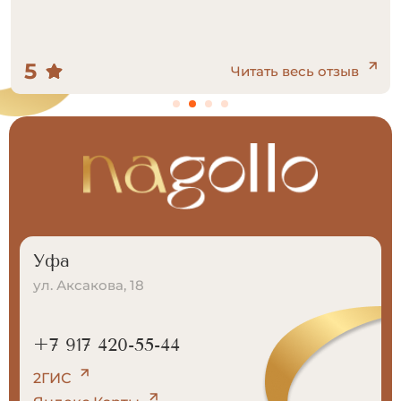
5
в
Читать весь отзыв
Уфа
ул. Аксакова, 18
+7 917 420-55-44
2ГИС