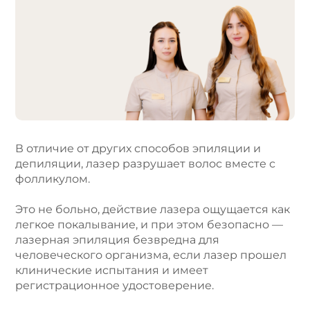
l
t
e
r
n
a
t
i
v
e
В отличие от других способов эпиляции и
:
депиляции, лазер разрушает волос вместе с
фолликулом.
Это не больно, действие лазера ощущается как
легкое покалывание, и при этом безопасно —
лазерная эпиляция безвредна для
человеческого организма, если лазер прошел
клинические испытания и имеет
регистрационное удостоверение.