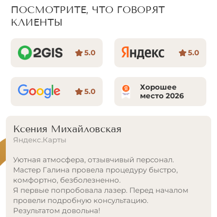
ПОСМОТРИТЕ, ЧТО ГОВОРЯТ
КЛИЕНТЫ
5.0
5.0
Хорошее
5.0
место 2026
Зарина У.
Яндекс.Карты
Уютный центр, приятная атмосфера. Цветовая
гамма салона придает хорошее настроение.
Качество услуг на высоком уровне. Работают
квалифицированные специалисты. Рекомендую
от души. Приду сюда снова.