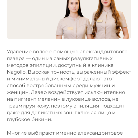
r
n
a
t
i
v
e
Удаление волос с помощью александритового
:
лазера — один из самых результативных
методов эпиляции, доступный в клинике
Nagollo. Высокая точность, выраженный эффект
и минимальный дискомфорт делают этот
способ востребованным среди мужчин и
женщин. Лазер воздействует исключительно
на пигмент меланин в луковице волоса, не
травмируя кожу, поэтому эпиляция подходит
даже для деликатных зон, включая лицо и
глубокое бикини.
Многие выбирают именно александритовое