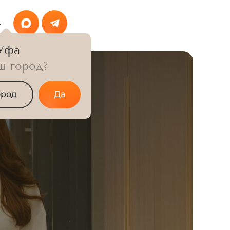
4
Уфа
ш город?
ород
Да