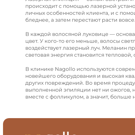
e
происходит с помощью лазерной устано
r
личных особенностей клиента, и с пом
n
бледнее, а затем перестают расти вовсе
a
t
В каждой волосяной луковице — основан
i
цвет. У кого-то его меньше, волосы свет
v
воздействует лазерный луч. Меланин пр
e
световая энергия становится тепловой, 
:
В клинике Nagollo используются совре
новейшего оборудования и высокая ква
других повреждений. Во время процедур
выполненной эпиляции нет ни ожогов, н
вместе с фолликулом, а значит, больше н