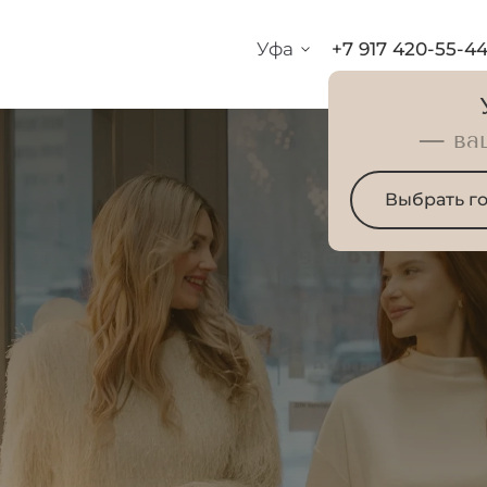
Уфа
+7 917 420-55-4
— ва
Выбрать г