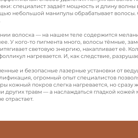
вки: специалист задаёт мощность и длину волны 
ощью небольшой манипулы обрабатывает волосы. 
.
ии волоска — на нашем теле содержится меланин
лее. У кого-то пигмента много, волосы тёмные, за
итягивает световую энергию, накапливает её. Кол
фолликул нагревается. И, как следствие, разрушае
менные и безопасные лазерные установки от ве
лификация, огромный опыт специалистов позвол
ы кожный покров слегка нагревается, но сразу 
и других травм — а наслаждаться гладкой кожей
е отрастает.