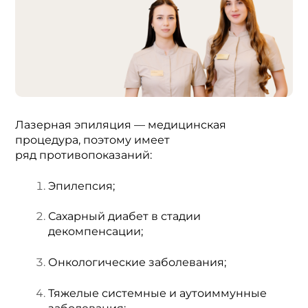
e
r
n
a
t
i
v
e
Лазерная эпиляция — медицинская
:
процедура, поэтому имеет
ряд противопоказаний:
Эпилепсия;
Сахарный диабет в стадии
декомпенсации;
Онкологические заболевания;
Тяжелые системные и аутоиммунные