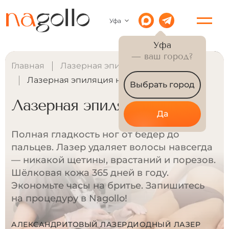
Уфа
Уфа
— ваш город?
Главная
Лазерная эпиляция для женщин
Лазерная эпиляция ног
Выбрать город
Лазерная эпиляция ног
Да
Полная гладкость ног от бёдер до
пальцев. Лазер удаляет волосы навсегда
— никакой щетины, врастаний и порезов.
Шёлковая кожа 365 дней в году.
Экономьте часы на бритье. Запишитесь
на процедуру в Nagollo!
АЛЕКСАНДРИТОВЫЙ ЛАЗЕР
ДИОДНЫЙ ЛАЗЕР