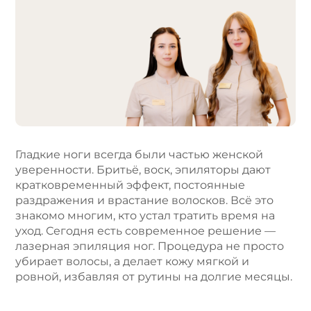
l
t
e
r
n
a
t
i
v
e
Гладкие ноги всегда были частью женской
:
уверенности. Бритьё, воск, эпиляторы дают
кратковременный эффект, постоянные
раздражения и врастание волосков. Всё это
знакомо многим, кто устал тратить время на
уход. Сегодня есть современное решение —
лазерная эпиляция ног. Процедура не просто
убирает волосы, а делает кожу мягкой и
ровной, избавляя от рутины на долгие месяцы.