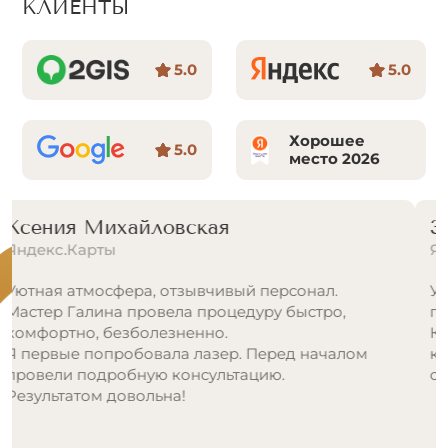
КЛИЕНТЫ
5.0
5.0
Хорошее
5.0
место 2026
Зарина У.
Яндекс.Карты
Уютный центр, приятная атмосфера. Цветовая
гамма салона придает хорошее настроение.
Качество услуг на высоком уровне. Работают
квалифицированные специалисты. Рекомендую
от души. Приду сюда снова.