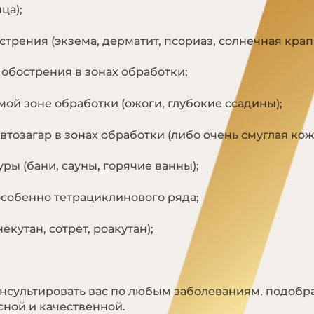
ца);
трения (экзема, дерматит, псориаз, солнечная крап
обострения в зонах обработки;
ой зоне обработки (ожоги, глубокие ссадины);
тозагар в зонах обработки (либо очень смуглая кож
ы (бани, сауны, горячие ванны);
собенно тетрациклинового ряда;
кутан, сотрет, роакутан);
нсультировать вас по любым заболеваниям, подобр
сной и качественной.