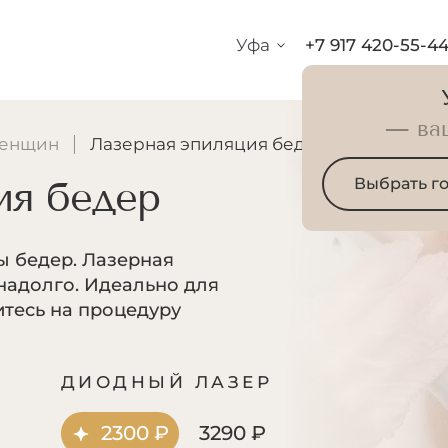
Уфа
+7 917 420-55-4
— ва
женщин
Лазерная эпиляция бедер
ия бедер
Выбрать г
ны бедер. Лазерная
надолго. Идеально для
итесь на процедуру
Р
ДИОДНЫЙ ЛАЗЕР
2300 ₽
3290 ₽