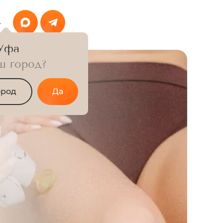
4
Уфа
ш город?
ород
Да