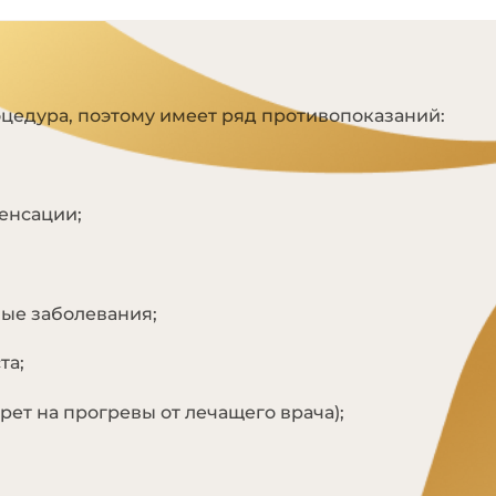
Я
цедура, поэтому имеет ряд противопоказаний:
енсации;
ые заболевания;
та;
рет на прогревы от лечащего врача);