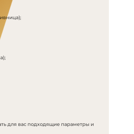
ивница);
а);
ать для вас подходящие параметры и