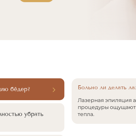
Больно ли делать л
цию бёдер?
Лазерная эпиляция а
процедуры ощущаютс
лностью убрать
тепла.