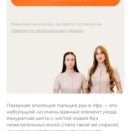
Нажимая на кнопку, вы даете согласие на
Обработку персональных данных
A
l
t
e
r
n
a
t
i
v
e
Лазерная эпиляция пальцев рук в Уфе — это
:
небольшой, но очень важный элемент ухода.
Аккуратная кисть с чистой кожей без
нежелательных волос стала такой же нормой,