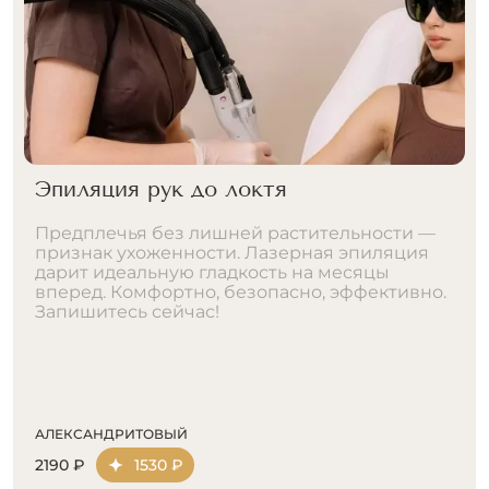
Лазерная эпиляция рук
 —
Полная гладкость рук от плеч до пальцев.
я
Лазер удаляет волосы навсегда — никакой
щетины, врастаний и раздражения.
но.
Шёлковая кожа 24/7. Экономьте часы на
бритье и носите любую одежду. Запишитесь
прямо сейчас!
АЛЕКСАНДРИТОВЫЙ
3290 ₽
2300 ₽
ДИОДНЫЙ
1690 ₽
1180 ₽