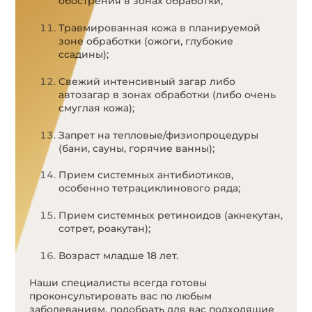
обострения в зонах обработки;
Травмированная кожа в планируемой
зоне обработки (ожоги, глубокие
ссадины);
Свежий интенсивный загар либо
автозагар в зонах обработки (либо очень
смуглая кожа);
Запрет на тепловые/физиопроцедуры
(бани, сауны, горячие ванны);
Прием системных антибиотиков,
особенно тетрациклинового ряда;
Прием системных ретиноидов (акнекутан,
сотрет, роакутан);
Возраст младше 18 лет.
Наши специалисты всегда готовы
проконсультировать вас по любым
заболеваниям, подобрать для вас подходящие