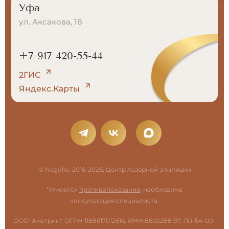
Уфа
ул. Аксакова, 18
+7 917 420-55-44
2ГИС
Яндекс.Карты
© Nagollo, 2016-2026, Центр лазерной эпиляции
*Имеются
противопоказания
, необходима
консультация специалиста.
ООО "Аметрин", ОГРН 1188617012616, ИНН 8602288197, Л0-54-00-