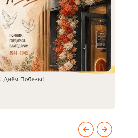
С Днём Победы!
Коман