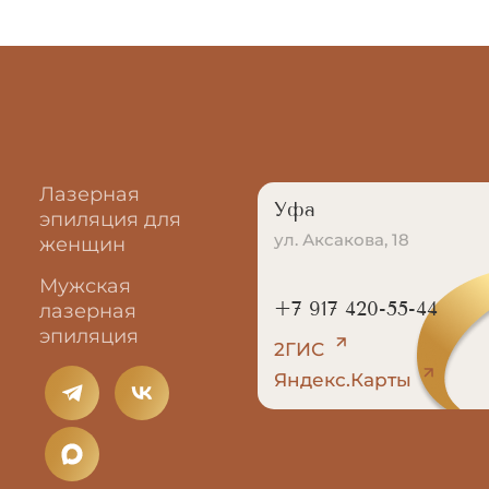
Лазерная
Уфа
эпиляция для
ул. Аксакова, 18
женщин
Мужская
+7 917 420-55-44
лазерная
эпиляция
2ГИС
Яндекс.Карты