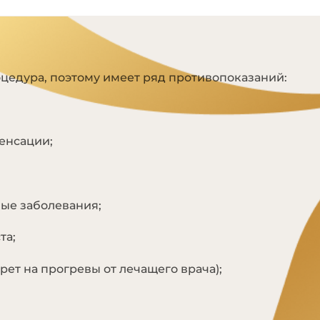
Я
цедура, поэтому имеет ряд противопоказаний:
енсации;
ые заболевания;
та;
рет на прогревы от лечащего врача);