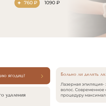
760 ₽
1090 ₽
Больно ли делать л
цию ягодиц?
Лазерная эпиляция- 
волос. Современное
го удаления
процедуру максимал