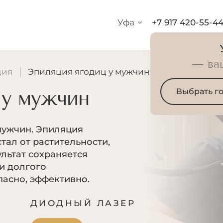
Уфа
+7 917 420-55-4
— ва
ция
Эпиляция ягодиц у мужчин
 у мужчин
Выбрать г
мужчин. Эпиляция
тал от растительности,
ультат сохраняется
и долгого
пасно, эффективно.
Р
ДИОДНЫЙ ЛАЗЕР