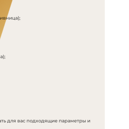
ивница);
а);
ать для вас подходящие параметры и