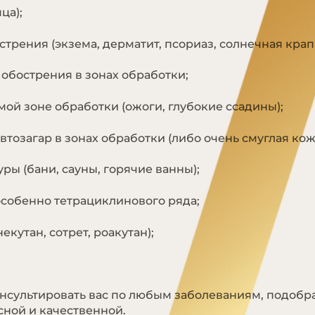
ца);
трения (экзема, дерматит, псориаз, солнечная крап
обострения в зонах обработки;
ой зоне обработки (ожоги, глубокие ссадины);
тозагар в зонах обработки (либо очень смуглая кож
ы (бани, сауны, горячие ванны);
собенно тетрациклинового ряда;
кутан, сотрет, роакутан);
нсультировать вас по любым заболеваниям, подобр
сной и качественной.