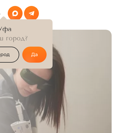
4
Уфа
ш город?
ород
Да