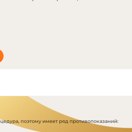
Я
цедура, поэтому имеет ряд противопоказаний: