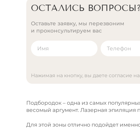
ОСТАЛИСЬ ВОПРОСЫ
Оставьте заявку, мы перезвоним
и проконсультируем вас
Нажимая на кнопку, вы даете согласие н
A
l
t
Подбородок – одна из самых популярны
e
весомый аргумент. Лазерная эпиляция 
r
n
Для этой зоны отлично подойдет именно
a
t
i