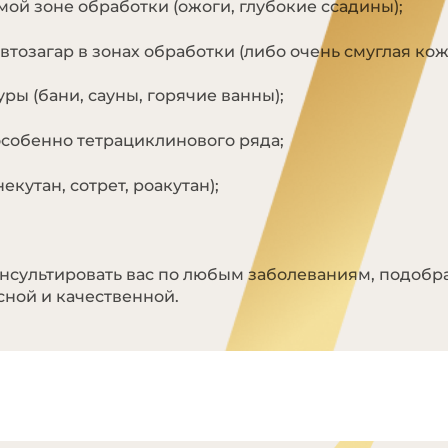
ой зоне обработки (ожоги, глубокие ссадины);
тозагар в зонах обработки (либо очень смуглая кож
ы (бани, сауны, горячие ванны);
собенно тетрациклинового ряда;
кутан, сотрет, роакутан);
нсультировать вас по любым заболеваниям, подобр
сной и качественной.