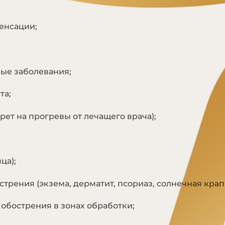
енсации;
ые заболевания;
та;
рет на прогревы от лечащего врача);
ца);
трения (экзема, дерматит, псориаз, солнечная крап
обострения в зонах обработки;