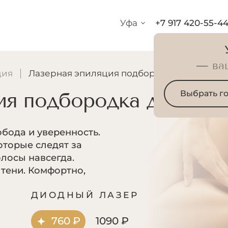
Уфа
+7 917 420-55-4
— ва
ция
Лазерная эпиляция подбородка для мужчи
ия подбородка для муж
Выбрать г
бода и уверенность.
оторые следят за
лосы навсегда.
 тени. Комфортно,
Р
ДИОДНЫЙ ЛАЗЕР
760 ₽
1090 ₽