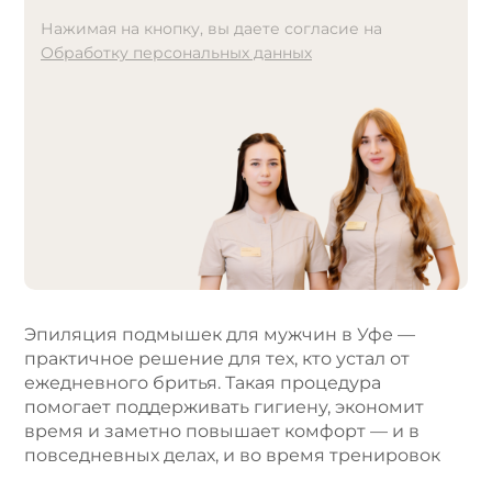
Нажимая на кнопку, вы даете согласие на
Обработку персональных данных
A
l
t
e
r
n
a
t
i
v
e
Эпиляция подмышек для мужчин в Уфе —
:
практичное решение для тех, кто устал от
ежедневного бритья. Такая процедура
помогает поддерживать гигиену, экономит
время и заметно повышает комфорт — и в
повседневных делах, и во время тренировок