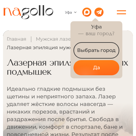
Уфа
Уфа
— ваш город?
Главная
Мужская лазерная эпиляция
Лазерная эпиляция мужских подмышек
Выбрать город
Лазерная эпиляция мужских
Да
подмышек
Идеально гладкие подмышки без
щетины и неприятного запаха. Лазер
удаляет жёсткие волосы навсегда —
никаких порезов, врастаний и
раздражения после бритья. Свобода в
движении, комфорт в спортзале, бане и
повседневной жизни. Результат после