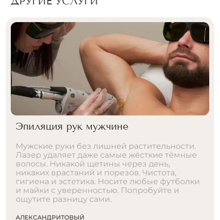
ДРУГИЕ УСЛУГИ
Эпиляция рук мужчине
Мужские руки без лишней растительности.
Лазер удаляет даже самые жёсткие тёмные
волосы. Никакой щетины через день,
никаких врастаний и порезов. Чистота,
гигиена и эстетика. Носите любые футболки
и майки с уверенностью. Попробуйте и
ощутите разницу сами.
АЛЕКСАНДРИТОВЫЙ